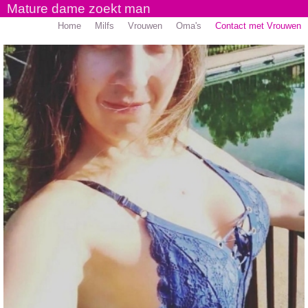
Mature dame zoekt man
Home
Milfs
Vrouwen
Oma's
Contact met Vrouwen