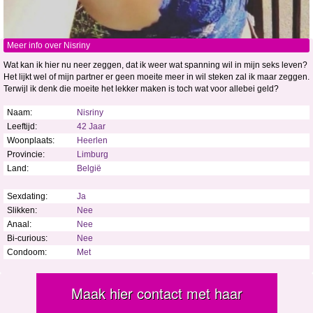
Meer info over Nisriny
Wat kan ik hier nu neer zeggen, dat ik weer wat spanning wil in mijn seks leven?
Het lijkt wel of mijn partner er geen moeite meer in wil steken zal ik maar zeggen.
Terwijl ik denk die moeite het lekker maken is toch wat voor allebei geld?
Naam:
Nisriny
Leeftijd:
42 Jaar
Woonplaats:
Heerlen
Provincie:
Limburg
Land:
België
Sexdating:
Ja
Slikken:
Nee
Anaal:
Nee
Bi-curious:
Nee
Condoom:
Met